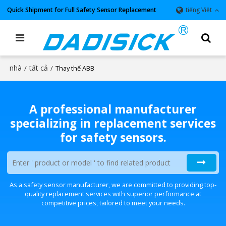
Quick Shipment for Full Safety Sensor Replacement
tiếng Việt
nhà
tất cả
/
/
Thay thế ABB
A professional manufacturer
specializing in replacement services
for safety sensors.
As a safety sensor manufacturer, we are committed to providing top-
quality replacement services with superior performance at
competitive prices, tailored to meet your needs.