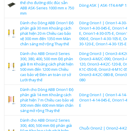
thế cho đường dốc đúc sẵn
Dòng ASK | ASK-1T4.4-NP 1x0
ABB ASK-Series 1000 mm x 750
mm
Dành cho Dòng ABB Orion1 Độ
Dòng Orion1 | Orion1-4-30-03
phân giải 30 mm Khoảng cách
Orion1-4-30-045-E, Orion1-4-3
phát hiện 20 m Chiều cao bảo
E, Orion1-4-30-075-E, Orion1-4
vệ 300 mm đến 1350 mm Màn
090-E, Orion1-4-30-105-E, Orio
chắn sáng mở rộng Thay thế
30-120-E, Orion1-4-30-135-E
Dành cho ABB Orion3 Series
Dòng Orion3 | Orion3-4-K2C-0
300, 380, 400, 500 mm Độ phân
Orion3-4-M2C-090, Orion3-4-
giải 8 m Khoảng cách phát hiện
120, Orion3-4-K2C-120-B, Orio
500 mm đến 1200 mm Chiều
K1C-050-B, Orion3-4-M1C-050,
cao bảo vệ Đèn an toàn cơ sở
Orion3-4-K2C-080-B, Orion3-4
Lưới thay thế
080
Dành cho Dòng ABB Orion1 Độ
phân giải 14 mm Khoảng cách
Dòng Orion1 | Orion1-4-14-03
phát hiện 7 m Chiều cao bảo vệ
Orion1-4-14-045-E, Orion1-4-1
300 mm đến 600 mm Màn chắn
E
sáng mở rộng Thay thế
Dành cho ABB Orion2 Series
300, 400, 500 mm Độ phân giải
Chuỗi Orion2 | Orion2-4-K2-0
50 m Khoảng cách phát hiện