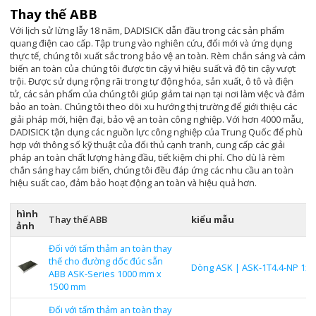
Thay thế ABB
Với lịch sử lừng lẫy 18 năm, DADISICK dẫn đầu trong các sản phẩm
quang điện cao cấp. Tập trung vào nghiên cứu, đổi mới và ứng dụng
thực tế, chúng tôi xuất sắc trong bảo vệ an toàn. Rèm chắn sáng và cảm
biến an toàn của chúng tôi được tin cậy vì hiệu suất và độ tin cậy vượt
trội. Được sử dụng rộng rãi trong tự động hóa, sản xuất, ô tô và điện
tử, các sản phẩm của chúng tôi giúp giảm tai nạn tại nơi làm việc và đảm
bảo an toàn. Chúng tôi theo dõi xu hướng thị trường để giới thiệu các
giải pháp mới, hiện đại, bảo vệ an toàn công nghiệp. Với hơn 4000 mẫu,
DADISICK tận dụng các nguồn lực công nghiệp của Trung Quốc để phù
hợp với thông số kỹ thuật của đối thủ cạnh tranh, cung cấp các giải
pháp an toàn chất lượng hàng đầu, tiết kiệm chi phí. Cho dù là rèm
chắn sáng hay cảm biến, chúng tôi đều đáp ứng các nhu cầu an toàn
hiệu suất cao, đảm bảo hoạt động an toàn và hiệu quả hơn.
hình
Thay thế ABB
kiểu mẫu
ảnh
Đối với tấm thảm an toàn thay
thế cho đường dốc đúc sẵn
Dòng ASK | ASK-1T4.4-NP 1x1
ABB ASK-Series 1000 mm x
1500 mm
Đối với tấm thảm an toàn thay