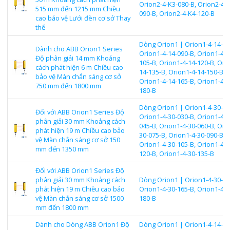
Orion2-4-K3-080-B, Orion2-4-K
515 mm đến 1215 mm Chiều
090-B, Orion2-4-K4-120-B
cao bảo vệ Lưới đèn cơ sở Thay
thế
Dòng Orion1 | Orion1-4-14-07
Dành cho ABB Orion1 Series
Orion1-4-14-090-B, Orion1-4-1
Độ phân giải 14 mm Khoảng
105-B, Orion1-4-14-120-B, Ori
cách phát hiện 6 m Chiều cao
14-135-B, Orion1-4-14-150-B,
bảo vệ Màn chắn sáng cơ sở
Orion1-4-14-165-B, Orion1-4-1
750 mm đến 1800 mm
180-B
Dòng Orion1 | Orion1-4-30-01
Đối với ABB Orion1 Series Độ
Orion1-4-30-030-B, Orion1-4-3
phân giải 30 mm Khoảng cách
045-B, Orion1-4-30-060-B, Ori
phát hiện 19 m Chiều cao bảo
30-075-B, Orion1-4-30-090-B,
vệ Màn chắn sáng cơ sở 150
Orion1-4-30-105-B, Orion1-4-3
mm đến 1350 mm
120-B, Orion1-4-30-135-B
Đối với ABB Orion1 Series Độ
phân giải 30 mm Khoảng cách
Dòng Orion1 | Orion1-4-30-15
phát hiện 19 m Chiều cao bảo
Orion1-4-30-165-B, Orion1-4-3
vệ Màn chắn sáng cơ sở 1500
180-B
mm đến 1800 mm
Dành cho Dòng ABB Orion1 Độ
Dòng Orion1 | Orion1-4-14-07