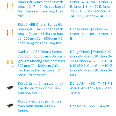
phân giải 14 mm Khoảng cách
Orion1-4-14-090-E, Orion1-4-1
phát hiện 7 m Chiều cao bảo vệ
E, Orion1-4-14-120-E, Orion1-4
Màn chắn sáng mở rộng Thay
135-E, Orion1-4-14-150-E, Orio
thế
14-165-E, Orion1-4-14-180-E
Đối với ABB Orion1 Series Độ
phân giải 30 mm Khoảng cách
Dòng Orion1 | Orion1-4-30-15
phát hiện 20 m Chiều cao bảo
Orion1-4-30-165-E, Orion1-4-3
vệ 1500 mm đến 1800 mm Màn
E
chắn sáng mở rộng Thay thế
Dành cho ABB Orion3 Series
Dòng Orion3 | Orion3-4-K2C-0
300, 380, 400, 500 mm Độ phân
Orion3-4-M2C-090, Orion3-4-
giải 8 m Khoảng cách phát hiện
120, Orion3-4-K2C-120-E, Orio
500 mm đến 1200 mm Chiều
K1C-050-E, Orion3-4-M1C-050,
cao bảo vệ Đèn an toàn mở
Orion3-4-M2C-080, Orion3-4-K
rộng Lưới thay thế
080-E
Đối với tấm thảm an toàn thay
Dòng ASK | ASK-1T4.4-NP 1x1.
thế cho đường dốc đúc sẵn
ASK-1T4.4-NP 1x1, ASK-1T4.4
ABB ASK-Series
1x0.75
Đối với việc thay thế thảm an
toàn cạnh nhôm ABB ASK-
Dòng ASK | ASK-1U4.4-NP
Series