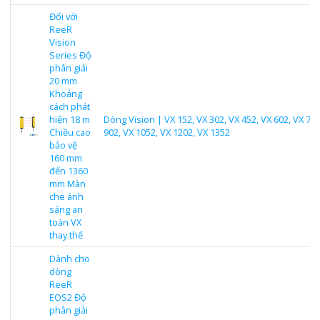
Đối với
ReeR
Vision
Series Độ
phân giải
20 mm
Khoảng
cách phát
hiện 18 m
Dòng Vision | VX 152, VX 302, VX 452, VX 602, VX 752
Chiều cao
902, VX 1052, VX 1202, VX 1352
bảo vệ
160 mm
đến 1360
mm Màn
che ánh
sáng an
toàn VX
thay thế
Dành cho
dòng
ReeR
EOS2 Độ
phân giải