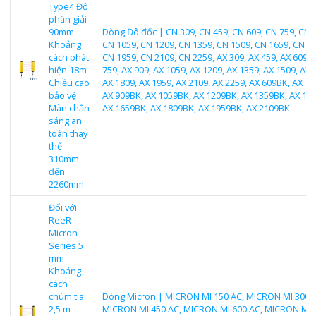
Type4 Độ
phân giải
90mm
Dòng Đô đốc | CN 309, CN 459, CN 609, CN 759, CN 
Khoảng
CN 1059, CN 1209, CN 1359, CN 1509, CN 1659, CN 18
cách phát
CN 1959, CN 2109, CN 2259, AX 309, AX 459, AX 609, 
hiện 18m
759, AX 909, AX 1059, AX 1209, AX 1359, AX 1509, AX 
Chiều cao
AX 1809, AX 1959, AX 2109, AX 2259, AX 609BK, AX 75
bảo vệ
AX 909BK, AX 1059BK, AX 1209BK, AX 1359BK, AX 15
Màn chắn
AX 1659BK, AX 1809BK, AX 1959BK, AX 2109BK
sáng an
toàn thay
thế
310mm
đến
2260mm
Đối với
ReeR
Micron
Series 5
mm
Khoảng
cách
chùm tia
Dòng Micron | MICRON MI 150 AC, MICRON MI 300 A
2,5 m
MICRON MI 450 AC, MICRON MI 600 AC, MICRON MI 