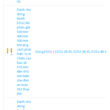
XS
Dành cho
dòng
ReeR
EOS2 Độ
phân giải
500 mm
400 mm
300 mm
Khoảng
cách phát
Dòng EOS2 | EOS2 2B XS, EOS2 3B XS, EOS2 4B XS
hiện 12 m
Chiều cao
bảo vệ
510 mm
đến 910
mm Màn
che đèn
an toàn
XS2 thay
thế
Dành cho
dòng