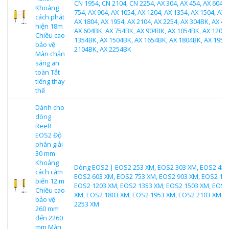
CN 1954, CN 2104, CN 2254, AX 304, AX 454, AX 604, 
Khoảng
754, AX 904, AX 1054, AX 1204, AX 1354, AX 1504, AX 
cách phát
AX 1804, AX 1954, AX 2104, AX 2254, AX 304BK, AX 45
hiện 18m
AX 604BK, AX 754BK, AX 904BK, AX 1054BK, AX 1204B
Chiều cao
1354BK, AX 1504BK, AX 1654BK, AX 1804BK, AX 1954
bảo vệ
2104BK, AX 2254BK
Màn chắn
sáng an
toàn Tắt
tiếng thay
thế
Dành cho
dòng
ReeR
EOS2 Độ
phân giải
30 mm
Khoảng
Dòng EOS2 | EOS2 253 XM, EOS2 303 XM, EOS2 453
cách cảm
EOS2 603 XM, EOS2 753 XM, EOS2 903 XM, EOS2 10
biến 12 m
EOS2 1203 XM, EOS2 1353 XM, EOS2 1503 XM, EOS2
Chiều cao
XM, EOS2 1803 XM, EOS2 1953 XM, EOS2 2103 XM, 
bảo vệ
2253 XM
260 mm
đến 2260
mm Màn