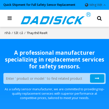
Quick Shipment for Full Safety Sensor Replacement
tiếng Việt
nhà
tất cả
/
/
Thay thế ReeR
A professional manufacturer
specializing in replacement services
for safety sensors.
As a safety sensor manufacturer, we are committed to providing top-
quality replacement services with superior performance at
competitive prices, tailored to meet your needs.