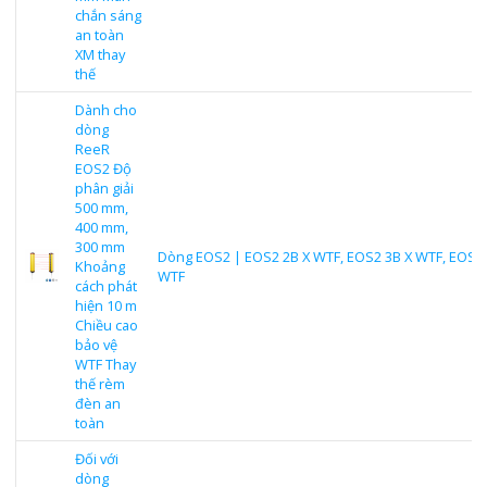
chắn sáng
an toàn
XM thay
thế
Dành cho
dòng
ReeR
EOS2 Độ
phân giải
500 mm,
400 mm,
300 mm
Dòng EOS2 | EOS2 2B X WTF, EOS2 3B X WTF, EOS2 
Khoảng
WTF
cách phát
hiện 10 m
Chiều cao
bảo vệ
WTF Thay
thế rèm
đèn an
toàn
Đối với
dòng