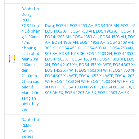
Dành cho
Dòng
REER
EOS4 Loại
Dòng EOS4 | EOS4 153 AH, EOS4 303 AH, EOS4 453
4 Độ phân
EOS4 603 AH, EOS4 753 AH, EOS4 903 AH, EOS4 105
giải 30mm
EOS4 1203 AH, EOS4 1353 AH, EOS4 1503 AH, EOS4
17m,
AH, EOS4 1803 AH, EOS4 1953 AH, EOS4 2103 AH, E
Khoảng
303 XH, EOS4 453 XH, EOS4 603 XH, EOS4 753 XH, E
cách phát
903 XH, EOS4 1053 XH, EOS4 1203 XH, EOS4 1353 XH
hiện 20m
EOS4 1503 XH, EOS4 1653 XH, EOS4 1803 XH, EOS4 
160mm
XH, EOS4 2103 XH, EOS4 153 XH WTF, EOS4 303 XH 
đến
EOS4 453 XH WTF, EOS4 603 XH WTF, EOS4 753 XH 
2110mm
EOS4 903 XH WTF, EOS4 1053 XH WTF, EOS4 1203 X
Chiều cao
WTF, EOS4 1353 XH WTF, EOS4 1503 XH WTHF, EOS4
bảo vệ
XH WTHF, EOS4 1803 XH WTHF, EOS4 603 AH EX, EO
Màn chắn
903 AH EX, EOS4 1203 AH EX, EOS4 1503 AH EX
sáng an
ninh thay
thế
Dành cho
REER
Admiral
Series