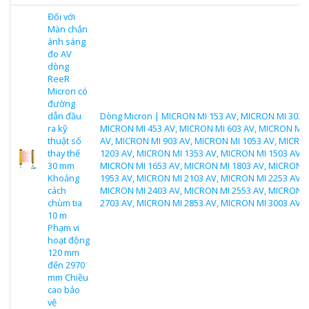
Đối với
Màn chắn
ánh sáng
đo AV
dòng
ReeR
Micron có
đường
dẫn đầu
Dòng Micron | MICRON MI 153 AV, MICRON MI 303 A
ra kỹ
MICRON MI 453 AV, MICRON MI 603 AV, MICRON MI 
thuật số
AV, MICRON MI 903 AV, MICRON MI 1053 AV, MICRO
thay thế
1203 AV, MICRON MI 1353 AV, MICRON MI 1503 AV,
30 mm
MICRON MI 1653 AV, MICRON MI 1803 AV, MICRON 
Khoảng
1953 AV, MICRON MI 2103 AV, MICRON MI 2253 AV,
cách
MICRON MI 2403 AV, MICRON MI 2553 AV, MICRON 
chùm tia
2703 AV, MICRON MI 2853 AV, MICRON MI 3003 AV
10 m
Phạm vi
hoạt động
120 mm
đến 2970
mm Chiều
cao bảo
vệ