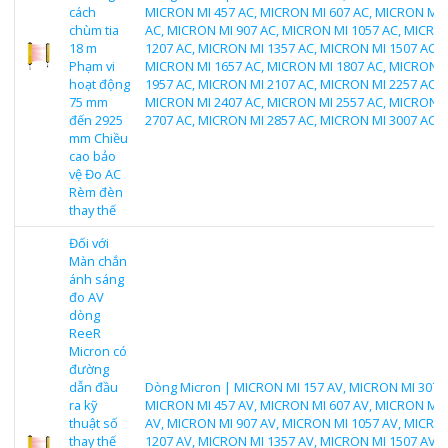
cách
MICRON MI 457 AC, MICRON MI 607 AC, MICRON MI 
chùm tia
AC, MICRON MI 907 AC, MICRON MI 1057 AC, MICRO
18 m
1207 AC, MICRON MI 1357 AC, MICRON MI 1507 AC,
Phạm vi
MICRON MI 1657 AC, MICRON MI 1807 AC, MICRON 
hoạt động
1957 AC, MICRON MI 2107 AC, MICRON MI 2257 AC,
75 mm
MICRON MI 2407 AC, MICRON MI 2557 AC, MICRON 
đến 2925
2707 AC, MICRON MI 2857 AC, MICRON MI 3007 AC
mm Chiều
cao bảo
vệ Đo AC
Rèm đèn
thay thế
Đối với
Màn chắn
ánh sáng
đo AV
dòng
ReeR
Micron có
đường
dẫn đầu
Dòng Micron | MICRON MI 157 AV, MICRON MI 307 A
ra kỹ
MICRON MI 457 AV, MICRON MI 607 AV, MICRON MI 
thuật số
AV, MICRON MI 907 AV, MICRON MI 1057 AV, MICRO
thay thế
1207 AV, MICRON MI 1357 AV, MICRON MI 1507 AV,