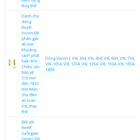
thay thế
Dành cho
dòng
ReeR
Vision Độ
phân giải
40 mm
Khoảng
cách phát
Dòng Vision | VXL 304, VXL 454, VXL 604, VXL 754, VX
hiện 8 m
VXL 1054, VXL 1204, VXL 1354, VXL 1504, VXL 1654, V
Chiều cao
1804
bảo vệ
310 mm
đến 1810
mm Màn
che đèn
an toàn
VXL thay
thế
Đối với
ReeR
Safegate
Series Độ