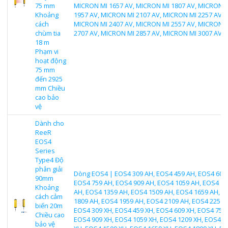
75 mm
MICRON MI 1657 AV, MICRON MI 1807 AV, MICRON 
Khoảng
1957 AV, MICRON MI 2107 AV, MICRON MI 2257 AV,
cách
MICRON MI 2407 AV, MICRON MI 2557 AV, MICRON 
chùm tia
2707 AV, MICRON MI 2857 AV, MICRON MI 3007 AV
18 m
Phạm vi
hoạt động
75 mm
đến 2925
mm Chiều
cao bảo
vệ
Dành cho
ReeR
EOS4
Series
Type4 Độ
phân giải
Dòng EOS4 | EOS4 309 AH, EOS4 459 AH, EOS4 609
90mm
EOS4 759 AH, EOS4 909 AH, EOS4 1059 AH, EOS4 12
Khoảng
AH, EOS4 1359 AH, EOS4 1509 AH, EOS4 1659 AH, E
cách cảm
1809 AH, EOS4 1959 AH, EOS4 2109 AH, EOS4 2259 
biến 20m
EOS4 309 XH, EOS4 459 XH, EOS4 609 XH, EOS4 759 
Chiều cao
EOS4 909 XH, EOS4 1059 XH, EOS4 1209 XH, EOS4 1
bảo vệ