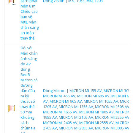
cách phát
Dòng Vision | MXL 1053, MXL 1203
hiện 8 m
Chiều cao
bảo vệ
MXL Màn
chắn sáng
an toàn
thay thế
Đối với
Màn chắn
ánh sáng
đo AV
dòng
ReeR
Micron có
đường
dẫn đầu
Dòng Micron | MICRON MI 155 AV, MICRON MI 305 A
ra kỹ
MICRON MI 455 AV, MICRON MI 605 AV, MICRON MI 
thuật số
AV, MICRON MI 905 AV, MICRON MI 1055 AV, MICRO
thay thế
1205 AV, MICRON MI 1355 AV, MICRON MI 1505 AV,
50 mm
MICRON MI 1655 AV, MICRON MI 1805 AV, MICRON 
Khoảng
1955 AV, MICRON MI 2105 AV, MICRON MI 2255 AV,
cách
MICRON MI 2405 AV, MICRON MI 2555 AV, MICRON 
chùm tia
2705 AV, MICRON MI 2855 AV, MICRON MI 3005 AV