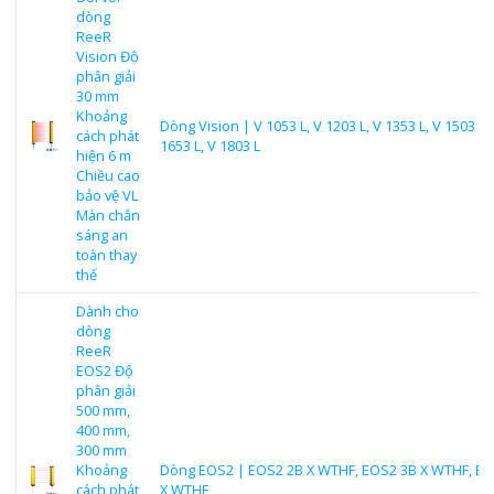
dòng
ReeR
Vision Độ
phân giải
30 mm
Khoảng
Dòng Vision | V 1053 L, V 1203 L, V 1353 L, V 1503 L,
cách phát
1653 L, V 1803 L
hiện 6 m
Chiều cao
bảo vệ VL
Màn chắn
sáng an
toàn thay
thế
Dành cho
dòng
ReeR
EOS2 Độ
phân giải
500 mm,
400 mm,
300 mm
Khoảng
Dòng EOS2 | EOS2 2B X WTHF, EOS2 3B X WTHF, EO
cách phát
X WTHF