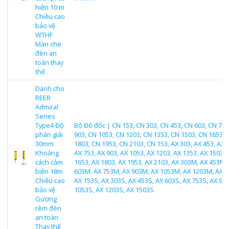
hiện 10 m
Chiều cao
bảo vệ
WTHF
Màn che
đèn an
toàn thay
thế
Dành cho
REER
Admiral
Series
Type4 Độ
Bộ Đô đốc | CN 153, CN 303, CN 453, CN 603, CN 753
phân giải
903, CN 1053, CN 1203, CN 1353, CN 1503, CN 1653, 
30mm
1803, CN 1953, CN 2103, CN 153, AX 303, AX 453, AX 
Khoảng
AX 753, AX 903, AX 1053, AX 1203, AX 1353, AX 1503, 
cách cảm
1653, AX 1803, AX 1953, AX 2103, AX 303M, AX 453M,
biến 18m
603M, AX 753M, AX 903M, AX 1053M, AX 1203M, AX 
Chiều cao
AX 153S, AX 303S, AX 453S, AX 603S, AX 753S, AX 903
bảo vệ
1053S, AX 1203S, AX 1503S
Gương
rèm đèn
an toàn
Thay thế