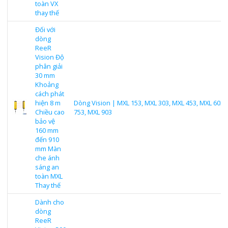
toàn VX
thay thế
Đối với
dòng
ReeR
Vision Độ
phân giải
30 mm
Khoảng
cách phát
hiện 8 m
Dòng Vision | MXL 153, MXL 303, MXL 453, MXL 603,
Chiều cao
753, MXL 903
bảo vệ
160 mm
đến 910
mm Màn
che ánh
sáng an
toàn MXL
Thay thế
Dành cho
dòng
ReeR