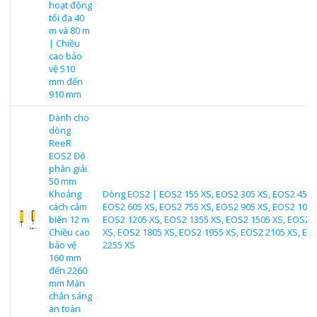
hoạt động
tối đa 40
m và 80 m
| Chiều
cao bảo
vệ 510
mm đến
910 mm
Dành cho
dòng
ReeR
EOS2 Độ
phân giải
50 mm
Khoảng
Dòng EOS2 | EOS2 155 XS, EOS2 305 XS, EOS2 455 
cách cảm
EOS2 605 XS, EOS2 755 XS, EOS2 905 XS, EOS2 1055
biến 12 m
EOS2 1205 XS, EOS2 1355 XS, EOS2 1505 XS, EOS2 
Chiều cao
XS, EOS2 1805 XS, EOS2 1955 XS, EOS2 2105 XS, EO
bảo vệ
2255 XS
160 mm
đến 2260
mm Màn
chắn sáng
an toàn