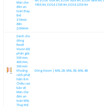
XH, EOS4 1509 XH, EOS4 1659 XH, EOS4 1809 XH, E
Màn che
1959 XH, EOS4 2109 XH, EOS4 2259 XH
đèn an
toàn thay
thế
310mm
đến
2260mm
Dành cho
dòng
ReeR
Vision Độ
phân giải
500 mm,
400 mm,
300 mm
Khoảng
Dòng Vision | MXL 2B, MXL 3B, MXL 4B
cách phát
hiện 8 m
Chiều cao
bảo vệ
Màn che
đèn an
toàn MXL
Thay thế