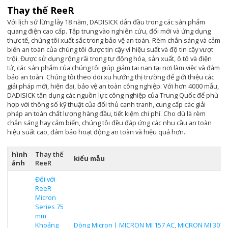
Thay thế ReeR
Với lịch sử lừng lẫy 18 năm, DADISICK dẫn đầu trong các sản phẩm
quang điện cao cấp. Tập trung vào nghiên cứu, đổi mới và ứng dụng
thực tế, chúng tôi xuất sắc trong bảo vệ an toàn. Rèm chắn sáng và cảm
biến an toàn của chúng tôi được tin cậy vì hiệu suất và độ tin cậy vượt
trội. Được sử dụng rộng rãi trong tự động hóa, sản xuất, ô tô và điện
tử, các sản phẩm của chúng tôi giúp giảm tai nạn tại nơi làm việc và đảm
bảo an toàn. Chúng tôi theo dõi xu hướng thị trường để giới thiệu các
giải pháp mới, hiện đại, bảo vệ an toàn công nghiệp. Với hơn 4000 mẫu,
DADISICK tận dụng các nguồn lực công nghiệp của Trung Quốc để phù
hợp với thông số kỹ thuật của đối thủ cạnh tranh, cung cấp các giải
pháp an toàn chất lượng hàng đầu, tiết kiệm chi phí. Cho dù là rèm
chắn sáng hay cảm biến, chúng tôi đều đáp ứng các nhu cầu an toàn
hiệu suất cao, đảm bảo hoạt động an toàn và hiệu quả hơn.
hình
Thay thế
kiểu mẫu
ảnh
ReeR
Đối với
ReeR
Micron
Series 75
mm
Khoảng
Dòng Micron | MICRON MI 157 AC, MICRON MI 307 A