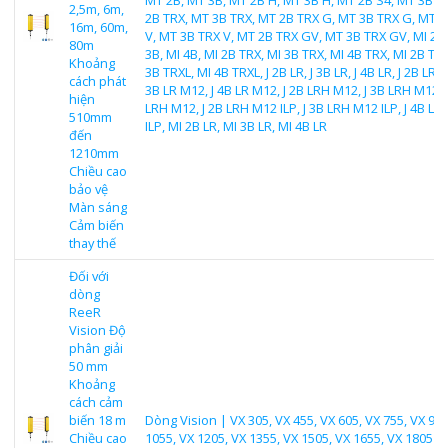
2,5m, 6m,
2B TRX, MT 3B TRX, MT 2B TRX G, MT 3B TRX G, MT 2
16m, 60m,
V, MT 3B TRX V, MT 2B TRX GV, MT 3B TRX GV, MI 2B,
80m
3B, MI 4B, MI 2B TRX, MI 3B TRX, MI 4B TRX, MI 2B TRX
Khoảng
3B TRXL, MI 4B TRXL, J 2B LR, J 3B LR, J 4B LR, J 2B LR M
cách phát
3B LR M12, J 4B LR M12, J 2B LRH M12, J 3B LRH M12, 
hiện
LRH M12, J 2B LRH M12 ILP, J 3B LRH M12 ILP, J 4B L
510mm
ILP, MI 2B LR, MI 3B LR, MI 4B LR
đến
1210mm
Chiều cao
bảo vệ
Màn sáng
Cảm biến
thay thế
Đối với
dòng
ReeR
Vision Độ
phân giải
50 mm
Khoảng
cách cảm
biến 18 m
Dòng Vision | VX 305, VX 455, VX 605, VX 755, VX 905
Chiều cao
1055, VX 1205, VX 1355, VX 1505, VX 1655, VX 1805