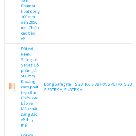
18 m
Phạm vi
hoạt động
100 mm
đến 2950
mm Chiều
cao bảo
vệ
Đối với
ReeR
Safegate
Series Độ
phân giải
500 mm
Khoảng
Dòng Safegate | S 2BTRX, S 3BTRX, S 4BTRX, S 2BTR
cách phát
S 3BTRX-A, S 4BTRX-A
hiện 8 m
Chiều cao
bảo vệ
Màn chắn
sáng Bảo
vệ thay
thế
Đối với