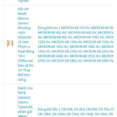
nghiệp
Đối với
ReeR
Micron
Series
Khoảng
Dòng Micron | MICRON MI 152 AV, MICRON MI 302 A
cách
MICRON MI 452 AV, MICRON MI 602 AV, MICRON MI 
chùm tia
AV, MICRON MI 902 AV, MICRON MI 1052 AV, MICRO
25 mm
1202 AV, MICRON MI 1352 AV, MICRON MI 1502 AV,
Phạm vi
MICRON MI 1652 AV, MICRON MI 1802 AV, MICRON 
hoạt động
1952 AV, MICRON MI 2102 AV, MICRON MI 2252 AV,
18 m
MICRON MI 2402 AV, MICRON MI 2552 AV, MICRON 
Chiều cao
2702 AV, MICRON MI 2852 AV, MICRON MI 3002 AV
bảo vệ Đo
AV Thay
thế rèm
sáng
Dành cho
REER
Admiral
Series
Type4 Độ
Dòng Đô đốc | CN 304, CN 454, CN 604, CN 754, CN 
phân giải
CN 1054, CN 1204, CN 1354, CN 1504, CN 1654, CN 18
40mm