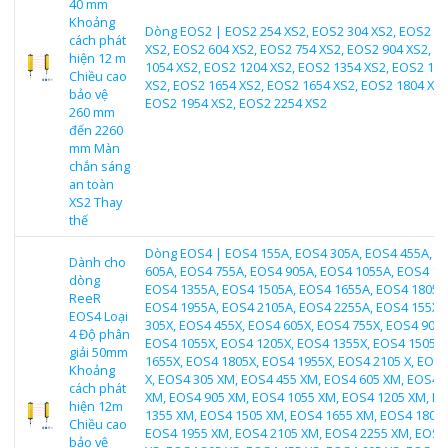
40 mm
Khoảng
Dòng EOS2 | EOS2 254 XS2, EOS2 304 XS2, EOS2 4
cách phát
XS2, EOS2 604 XS2, EOS2 754 XS2, EOS2 904 XS2, E
hiện 12 m
1054 XS2, EOS2 1204 XS2, EOS2 1354 XS2, EOS2 15
Chiều cao
XS2, EOS2 1654 XS2, EOS2 1654 XS2, EOS2 1804 XS2
bảo vệ
EOS2 1954 XS2, EOS2 2254 XS2
260 mm
đến 2260
mm Màn
chắn sáng
an toàn
XS2 Thay
thế
Dòng EOS4 | EOS4 155A, EOS4 305A, EOS4 455A, E
Dành cho
605A, EOS4 755A, EOS4 905A, EOS4 1055A, EOS4 12
dòng
EOS4 1355A, EOS4 1505A, EOS4 1655A, EOS4 1805A
ReeR
EOS4 1955A, EOS4 2105A, EOS4 2255A, EOS4 155X,
EOS4 Loại
305X, EOS4 455X, EOS4 605X, EOS4 755X, EOS4 905X
4 Độ phân
EOS4 1055X, EOS4 1205X, EOS4 1355X, EOS4 1505X
giải 50mm
1655X, EOS4 1805X, EOS4 1955X, EOS4 2105 X, EOS
Khoảng
X, EOS4 305 XM, EOS4 455 XM, EOS4 605 XM, EOS4 
cách phát
XM, EOS4 905 XM, EOS4 1055 XM, EOS4 1205 XM, E
hiện 12m
1355 XM, EOS4 1505 XM, EOS4 1655 XM, EOS4 1805 
Chiều cao
EOS4 1955 XM, EOS4 2105 XM, EOS4 2255 XM, EOS4
bảo vệ