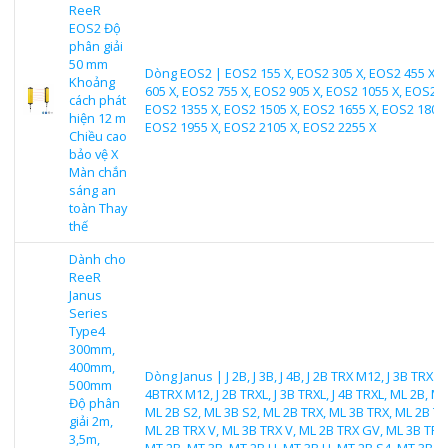
ReeR
EOS2 Độ
phân giải
50 mm
Dòng EOS2 | EOS2 155 X, EOS2 305 X, EOS2 455 X, 
Khoảng
605 X, EOS2 755 X, EOS2 905 X, EOS2 1055 X, EOS2 1
cách phát
EOS2 1355 X, EOS2 1505 X, EOS2 1655 X, EOS2 1805 
hiện 12 m
EOS2 1955 X, EOS2 2105 X, EOS2 2255 X
Chiều cao
bảo vệ X
Màn chắn
sáng an
toàn Thay
thế
Dành cho
ReeR
Janus
Series
Type4
300mm,
400mm,
Dòng Janus | J 2B, J 3B, J 4B, J 2B TRX M12, J 3B TRX M
500mm
4BTRX M12, J 2B TRXL, J 3B TRXL, J 4B TRXL, ML 2B, ML
Độ phân
ML 2B S2, ML 3B S2, ML 2B TRX, ML 3B TRX, ML 2B TR
giải 2m,
ML 2B TRX V, ML 3B TRX V, ML 2B TRX GV, ML 3B TRX
3,5m,
MT 2B, MT 3B, MT 2B H, MT 3B H, MT 2B S4, MT 3B S