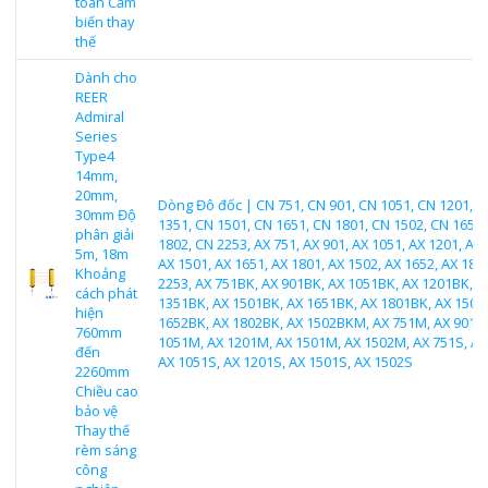
toàn Cảm
biến thay
thế
Dành cho
REER
Admiral
Series
Type4
14mm,
20mm,
Dòng Đô đốc | CN 751, CN 901, CN 1051, CN 1201, C
30mm Độ
1351, CN 1501, CN 1651, CN 1801, CN 1502, CN 1652,
phân giải
1802, CN 2253, AX 751, AX 901, AX 1051, AX 1201, AX 
5m, 18m
AX 1501, AX 1651, AX 1801, AX 1502, AX 1652, AX 180
Khoảng
2253, AX 751BK, AX 901BK, AX 1051BK, AX 1201BK, A
cách phát
1351BK, AX 1501BK, AX 1651BK, AX 1801BK, AX 1502
hiện
1652BK, AX 1802BK, AX 1502BKM, AX 751M, AX 901M
760mm
1051M, AX 1201M, AX 1501M, AX 1502M, AX 751S, AX
đến
AX 1051S, AX 1201S, AX 1501S, AX 1502S
2260mm
Chiều cao
bảo vệ
Thay thế
rèm sáng
công