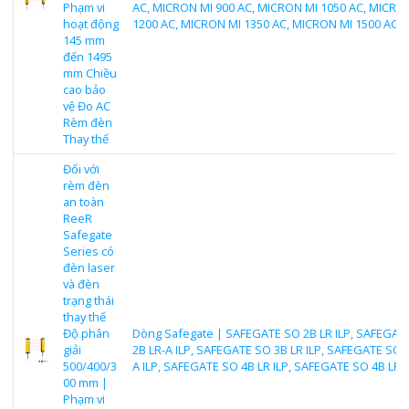
Phạm vi
AC, MICRON MI 900 AC, MICRON MI 1050 AC, MICRO
hoạt động
1200 AC, MICRON MI 1350 AC, MICRON MI 1500 AC
145 mm
đến 1495
mm Chiều
cao bảo
vệ Đo AC
Rèm đèn
Thay thế
Đối với
rèm đèn
an toàn
ReeR
Safegate
Series có
đèn laser
và đèn
trạng thái
thay thế
Độ phân
Dòng Safegate | SAFEGATE SO 2B LR ILP, SAFEGAT
giải
2B LR-A ILP, SAFEGATE SO 3B LR ILP, SAFEGATE SO 3
500/400/3
A ILP, SAFEGATE SO 4B LR ILP, SAFEGATE SO 4B LR-A
00 mm |
Phạm vi