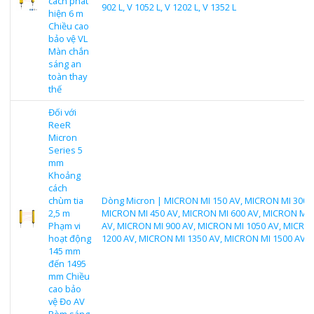
cách phát
902 L, V 1052 L, V 1202 L, V 1352 L
hiện 6 m
Chiều cao
bảo vệ VL
Màn chắn
sáng an
toàn thay
thế
Đối với
ReeR
Micron
Series 5
mm
Khoảng
cách
chùm tia
Dòng Micron | MICRON MI 150 AV, MICRON MI 300 A
2,5 m
MICRON MI 450 AV, MICRON MI 600 AV, MICRON MI 
Phạm vi
AV, MICRON MI 900 AV, MICRON MI 1050 AV, MICRO
hoạt động
1200 AV, MICRON MI 1350 AV, MICRON MI 1500 AV
145 mm
đến 1495
mm Chiều
cao bảo
vệ Đo AV
Rèm sáng