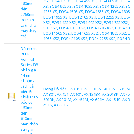
XS, EOS4 305 XS, EOS4 455 XS, EOS4 605 XS, EOS4 
160mm
XS, EOS4 905 XS, EOS4 1055 XS, EOS4 1205 XS, EOS
đến
1355 XS, EOS4 1505 XS, EOS4 1655 XS, EOS4 1805 X
2260mm
EOS4 1955 XS, EOS4 2105 XS, EOS4 2255 XS, EOS4 
Rèm an
XS2, EOS4 455 XS2, EOS4 605 XS2, EOS4 755 XS2, E
toàn cho
905 XS2, EOS4 1055 XS2, EOS4 1205 XS2, EOS4 1355
máy thay
EOS4 1505 XS2, EOS4 1655 XS2, EOS4 1805 XS2, EO
thế
1955 XS2, EOS4 2105 XS2, EOS4 2255 XS2, EOS4 309
Dành cho
REER
Admiral
Series Độ
phân giải
14mm
Khoảng
cách cảm
Dòng Đô đốc | AD 151, AD 301, AD 451, AD 601, AX 1
biến 5m
AX 301, AX 451, AX 601, AX 151BK, AX 301BK, AX 451B
Chiều cao
601BK, AX 301M, AX 451M, AX 601M, AX 151S, AX 301
bảo vệ
451S, AX 601S
160mm
đến
610mm
Màn chắn
sáng an