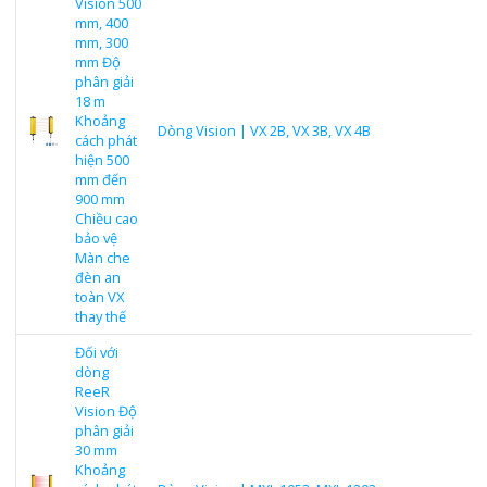
Vision 500
mm, 400
mm, 300
mm Độ
phân giải
18 m
Khoảng
Dòng Vision | VX 2B, VX 3B, VX 4B
cách phát
hiện 500
mm đến
900 mm
Chiều cao
bảo vệ
Màn che
đèn an
toàn VX
thay thế
Đối với
dòng
ReeR
Vision Độ
phân giải
30 mm
Khoảng