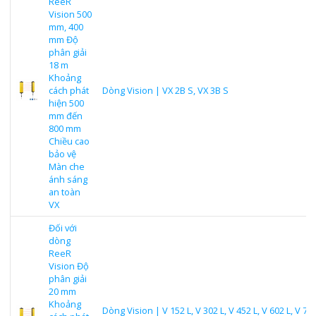
ReeR
Vision 500
mm, 400
mm Độ
phân giải
18 m
Khoảng
cách phát
Dòng Vision | VX 2B S, VX 3B S
hiện 500
mm đến
800 mm
Chiều cao
bảo vệ
Màn che
ánh sáng
an toàn
VX
Đối với
dòng
ReeR
Vision Độ
phân giải
20 mm
Khoảng
Dòng Vision | V 152 L, V 302 L, V 452 L, V 602 L, V 752