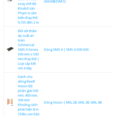
XXA30B2VM12
xoay chế độ
khuếch tán
Phạm vi cảm
biến thay thế
0,155 đến 2 m
Đối với thảm
áp suất an
toàn
Schmersal
SMS 4 Series
Dòng SMS 4 | SMS 4-500-500
500 mm x 500
mm thay thế |
Loại cáp kết
nối 4 dây
Dành cho
dòng ReeR
Vision Độ
phân giải 500
mm, 400 mm,
300 mm
Dòng Vision | MXL 2B, MXL 3B, MXL 4B
Khoảng cách
phát hiện 8 m
Chiều cao bảo