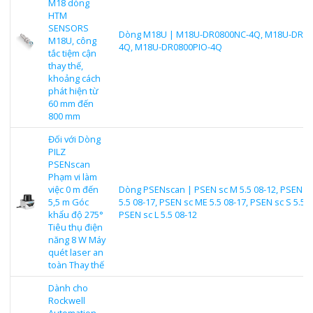
M18 dòng
HTM
SENSORS
Dòng M18U | M18U-DR0800NC-4Q, M18U-DR08
M18U, công
4Q, M18U-DR0800PIO-4Q
tắc tiệm cận
thay thế,
khoảng cách
phát hiện từ
60 mm đến
800 mm
Đối với Dòng
PILZ
PSENscan
Phạm vi làm
việc 0 m đến
Dòng PSENscan | PSEN sc M 5.5 08-12, PSEN s
5,5 m Góc
5.5 08-17, PSEN sc ME 5.5 08-17, PSEN sc S 5.5 0
khẩu độ 275°
PSEN sc L 5.5 08-12
Tiêu thụ điện
năng 8 W Máy
quét laser an
toàn Thay thế
Dành cho
Rockwell
Automation