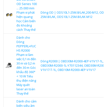
OD Series 100
... 25.000 mm
Phạm vi phát
Dòng OD | ODS10L1-25M.8/LAK,200-M12, ODS1
hiện quang
25M.8/LAK, ODS10L1-25M.8/LAK-M12
học Cảm biến
đo khoảng
cách Thay thế
Dành cho
Dòng
PEPPERL+FUC
HS R2000
Phạm vi làm
việc 0,1 m đến
Dòng R2000 | OBD30M-R2000-4EP-V1V17-1L,
30 m và 0,2 m
OBD30M-R2000-1L-Y70112344, OBD30M-R2000-
đến 30 m Góc
V1V17-T-1L, OBD10M-R2000-4EP-V1V17
khẩu độ 360°
< 10 W Tiêu
thụ điện năng
Máy quét
laser an toàn
Thay thế
Dành cho cảm
biến siêu âm