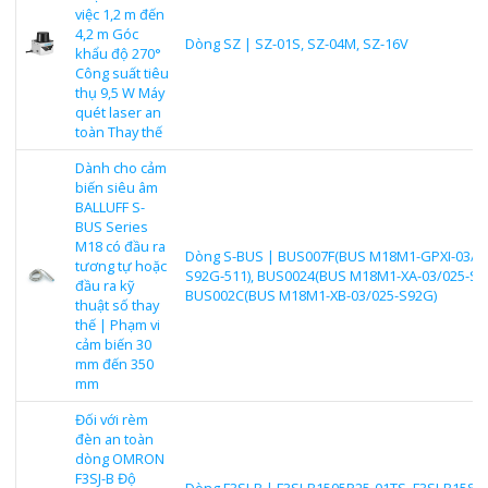
việc 1,2 m đến
4,2 m Góc
Dòng SZ | SZ-01S, SZ-04M, SZ-16V
khẩu độ 270°
Công suất tiêu
thụ 9,5 W Máy
quét laser an
toàn Thay thế
Dành cho cảm
biến siêu âm
BALLUFF S-
BUS Series
M18 có đầu ra
Dòng S-BUS | BUS007F(BUS M18M1-GPXI-03/0
tương tự hoặc
S92G-511), BUS0024(BUS M18M1-XA-03/025-S9
đầu ra kỹ
BUS002C(BUS M18M1-XB-03/025-S92G)
thuật số thay
thế | Phạm vi
cảm biến 30
mm đến 350
mm
Đối với rèm
đèn an toàn
dòng OMRON
F3SJ-B Độ
Dòng F3SJ-B | F3SJ-B1505P25-01TS, F3SJ-B1585