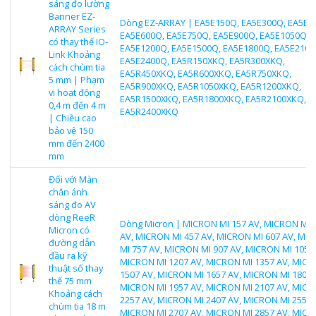
sáng đo lường
Banner EZ-
Dòng EZ-ARRAY | EA5E150Q, EA5E300Q, EA5E4
ARRAY Series
EA5E600Q, EA5E750Q, EA5E900Q, EA5E1050Q,
có thay thế IO-
EA5E1200Q, EA5E1500Q, EA5E1800Q, EA5E2100
Link Khoảng
EA5E2400Q, EA5R150XKQ, EA5R300XKQ,
cách chùm tia
EA5R450XKQ, EA5R600XKQ, EA5R750XKQ,
5 mm | Phạm
EA5R900XKQ, EA5R1050XKQ, EA5R1200XKQ,
vi hoạt động
EA5R1500XKQ, EA5R1800XKQ, EA5R2100XKQ,
0,4 m đến 4 m
EA5R2400XKQ
| Chiều cao
bảo vệ 150
mm đến 2400
mm
Đối với Màn
chắn ánh
sáng đo AV
dòng ReeR
Dòng Micron | MICRON MI 157 AV, MICRON MI 
Micron có
AV, MICRON MI 457 AV, MICRON MI 607 AV, MI
đường dẫn
MI 757 AV, MICRON MI 907 AV, MICRON MI 1057 
đầu ra kỹ
MICRON MI 1207 AV, MICRON MI 1357 AV, MICR
thuật số thay
1507 AV, MICRON MI 1657 AV, MICRON MI 1807 
thế 75 mm
MICRON MI 1957 AV, MICRON MI 2107 AV, MICR
Khoảng cách
2257 AV, MICRON MI 2407 AV, MICRON MI 2557 
chùm tia 18 m
MICRON MI 2707 AV, MICRON MI 2857 AV, MICR