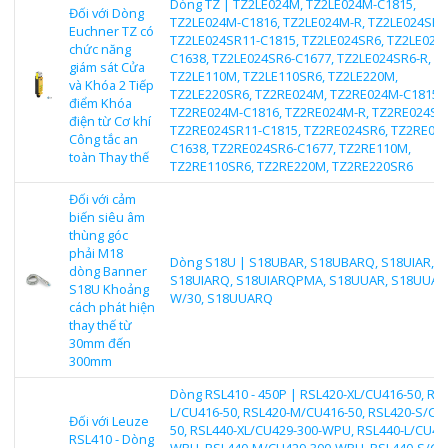
Dòng TZ | TZ2LE024M, TZ2LE024M-C1815,
Đối với Dòng
TZ2LE024M-C1816, TZ2LE024M-R, TZ2LE024SR1
Euchner TZ có
TZ2LE024SR11-C1815, TZ2LE024SR6, TZ2LE024
chức năng
C1638, TZ2LE024SR6-C1677, TZ2LE024SR6-R,
giám sát Cửa
TZ2LE110M, TZ2LE110SR6, TZ2LE220M,
và Khóa 2 Tiếp
TZ2LE220SR6, TZ2RE024M, TZ2RE024M-C1815,
điểm Khóa
TZ2RE024M-C1816, TZ2RE024M-R, TZ2RE024SR
điện từ Cơ khí
TZ2RE024SR11-C1815, TZ2RE024SR6, TZ2RE02
Công tắc an
C1638, TZ2RE024SR6-C1677, TZ2RE110M,
toàn Thay thế
TZ2RE110SR6, TZ2RE220M, TZ2RE220SR6
Đối với cảm
biến siêu âm
thùng góc
phải M18
Dòng S18U | S18UBAR, S18UBARQ, S18UIAR,
dòng Banner
S18UIARQ, S18UIARQPMA, S18UUAR, S18UUAR
S18U Khoảng
W/30, S18UUARQ
cách phát hiện
thay thế từ
30mm đến
300mm
Dòng RSL410 - 450P | RSL420-XL/CU416-50, RS
L/CU416-50, RSL420-M/CU416-50, RSL420-S/CU
Đối với Leuze
50, RSL440-XL/CU429-300-WPU, RSL440-L/CU42
RSL410 - Dòng
WPU, RSL440-M/CU429-300-WPU, RSL440-S/CU