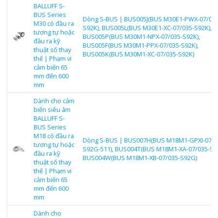
BALLUFF S-
BUS Series
Dòng S-BUS | BUS005J(BUS M30E1-PWX-07/035
M30 có đầu ra
S92K), BUS005L(BUS M30E1-XC-07/035-S92K),
tương tự hoặc
BUS005P(BUS M30M1-NPX-07/035-S92K),
đầu ra kỹ
BUS005F(BUS M30M1-PPX-07/035-S92K),
thuật số thay
BUS005K(BUS M30M1-XC-07/035-S92K)
thế | Phạm vi
cảm biến 65
mm đến 600
mm
Dành cho cảm
biến siêu âm
BALLUFF S-
BUS Series
M18 có đầu ra
Dòng S-BUS | BUS007H(BUS M18M1-GPXI-07/0
tương tự hoặc
S92G-511), BUS004T(BUS M18M1-XA-07/035-S9
đầu ra kỹ
BUS004W(BUS M18M1-XB-07/035-S92G)
thuật số thay
thế | Phạm vi
cảm biến 65
mm đến 600
mm
Dành cho