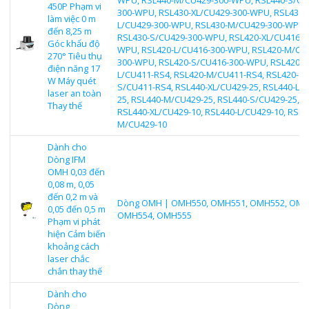
450P Phạm vi
300-WPU, RSL430-XL/CU429-300-WPU, RSL430-
làm việc 0 m
L/CU429-300-WPU, RSL430-M/CU429-300-WPU,
đến 8,25 m
RSL430-S/CU429-300-WPU, RSL420-XL/CU416-3
Góc khẩu độ
WPU, RSL420-L/CU416-300-WPU, RSL420-M/CU
270° Tiêu thụ
300-WPU, RSL420-S/CU416-300-WPU, RSL420-
điện năng 17
L/CU411-RS4, RSL420-M/CU411-RS4, RSL420-
W Máy quét
S/CU411-RS4, RSL440-XL/CU429-25, RSL440-L/
laser an toàn
25, RSL440-M/CU429-25, RSL440-S/CU429-25,
Thay thế
RSL440-XL/CU429-10, RSL440-L/CU429-10, RSL4
M/CU429-10
Dành cho
Dòng IFM
OMH 0,03 đến
0,08 m, 0,05
đến 0,2 m và
Dòng OMH | OMH550, OMH551, OMH552, OMH
0,05 đến 0,5 m
OMH554, OMH555
Phạm vi phát
hiện Cảm biến
khoảng cách
laser chắc
chắn thay thế
Dành cho
Dòng