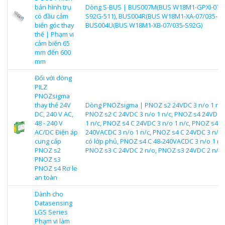
bản hình trụ
Dòng S-BUS | BUS007M(BUS W18M1-GPXI-07/0
có đầu cảm
S92G-511), BUS004R(BUS W18M1-XA-07/035-S9
biến góc thay
BUS004U(BUS W18M1-XB-07/035-S92G)
thế | Phạm vi
cảm biến 65
mm đến 600
mm
Đối với dòng
PILZ
PNOZsigma
thay thế 24V
Dòng PNOZsigma | PNOZ s2 24VDC 3 n/o 1 n/c
DC, 240 V AC,
PNOZ s2 C 24VDC 3 n/o 1 n/c, PNOZ s4 24VDC 
48 - 240 V
1 n/c, PNOZ s4 C 24VDC 3 n/o 1 n/c, PNOZ s4 4
AC/DC Điện áp
240VACDC 3 n/o 1 n/c, PNOZ s4 C 24VDC 3 n/o 
cung cấp
có lớp phủ, PNOZ s4 C 48-240VACDC 3 n/o 1 n/c
PNOZ s2
PNOZ s3 C 24VDC 2 n/o, PNOZ s3 24VDC 2 n/o
PNOZ s3
PNOZ s4 Rơ le
an toàn
Dành cho
Datasensing
LGS Series
Phạm vi làm