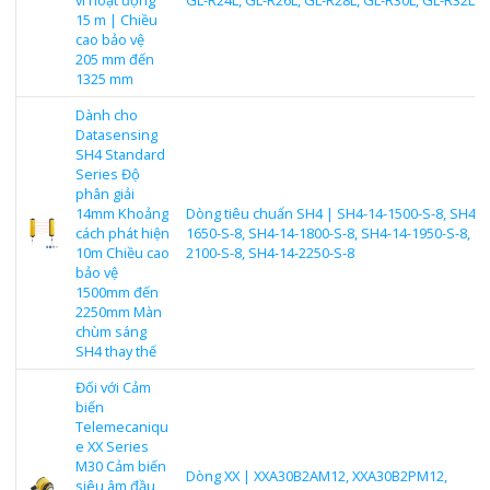
15 m | Chiều
cao bảo vệ
205 mm đến
1325 mm
Dành cho
Datasensing
SH4 Standard
Series Độ
phân giải
14mm Khoảng
Dòng tiêu chuẩn SH4 | SH4-14-1500-S-8, SH4-1
cách phát hiện
1650-S-8, SH4-14-1800-S-8, SH4-14-1950-S-8, S
10m Chiều cao
2100-S-8, SH4-14-2250-S-8
bảo vệ
1500mm đến
2250mm Màn
chùm sáng
SH4 thay thế
Đối với Cảm
biến
Telemecaniqu
e XX Series
M30 Cảm biến
Dòng XX | XXA30B2AM12, XXA30B2PM12,
siêu âm đầu