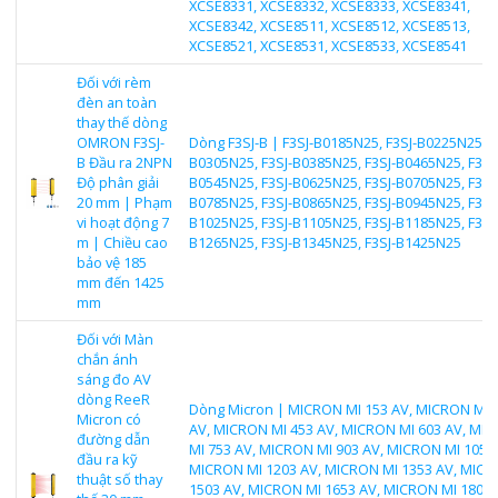
XCSE8331, XCSE8332, XCSE8333, XCSE8341,
XCSE8342, XCSE8511, XCSE8512, XCSE8513,
XCSE8521, XCSE8531, XCSE8533, XCSE8541
Đối với rèm
đèn an toàn
thay thế dòng
OMRON F3SJ-
Dòng F3SJ-B | F3SJ-B0185N25, F3SJ-B0225N25, F
B Đầu ra 2NPN
B0305N25, F3SJ-B0385N25, F3SJ-B0465N25, F3SJ
Độ phân giải
B0545N25, F3SJ-B0625N25, F3SJ-B0705N25, F3SJ
20 mm | Phạm
B0785N25, F3SJ-B0865N25, F3SJ-B0945N25, F3SJ
vi hoạt động 7
B1025N25, F3SJ-B1105N25, F3SJ-B1185N25, F3SJ
m | Chiều cao
B1265N25, F3SJ-B1345N25, F3SJ-B1425N25
bảo vệ 185
mm đến 1425
mm
Đối với Màn
chắn ánh
sáng đo AV
dòng ReeR
Dòng Micron | MICRON MI 153 AV, MICRON MI 
Micron có
AV, MICRON MI 453 AV, MICRON MI 603 AV, MI
đường dẫn
MI 753 AV, MICRON MI 903 AV, MICRON MI 1053 
đầu ra kỹ
MICRON MI 1203 AV, MICRON MI 1353 AV, MICR
thuật số thay
1503 AV, MICRON MI 1653 AV, MICRON MI 1803 