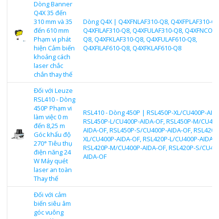
Dòng Banner
Q4X 35 đến
310 mm và 35
Dòng Q4X | Q4XFNLAF310-Q8, Q4XFPLAF310-Q8
đến 610 mm
Q4XFILAF310-Q8, Q4XFULAF310-Q8, Q4XFNCOD
Phạm vi phát
Q8, Q4XFKLAF310-Q8, Q4XFULAF610-Q8,
hiện Cảm biến
Q4XFILAF610-Q8, Q4XFKLAF610-Q8
khoảng cách
laser chắc
chắn thay thế
Đối với Leuze
RSL410 - Dòng
450P Phạm vi
RSL410 - Dòng 450P | RSL450P-XL/CU400P-AIDA
làm việc 0 m
RSL450P-L/CU400P-AIDA-OF, RSL450P-M/CU400
đến 8,25 m
AIDA-OF, RSL450P-S/CU400P-AIDA-OF, RSL420P
Góc khẩu độ
XL/CU400P-AIDA-OF, RSL420P-L/CU400P-AIDA-O
270° Tiêu thụ
RSL420P-M/CU400P-AIDA-OF, RSL420P-S/CU40
điện năng 24
AIDA-OF
W Máy quét
laser an toàn
Thay thế
Đối với cảm
biến siêu âm
góc vuông