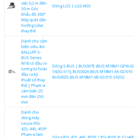
việc 0,2 m đến
Dòng LGS | LGS-N50
50 m Góc
khẩu độ 360°
Máy quét dẫn
hướng Lidar
thay thế
Dành cho cảm
biến siêu âm
BALLUFF S-
BUS Series
M18 có đầu ra
Dòng S-BUS | BUS007E (BUS M18M1-GPXI-02/0
tương tự hoặc
S92G-511), BUS0026 (BUS M18M1-XA-02/015-S9
đầu ra kỹ
BUS0025 (BUS M18M1-XB-02/015-S92G)
thuật số thay
thế | Phạm vi
cảm biến 25
mm đến 250
mm
Dành cho
dòng máy
Leuze RSL
425, 445, 455P
Phạm vi làm
Dòng RSL 425, 445, 455P | RSL455P-XL/CU400P