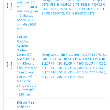
phân giải 20
01TS, F3SJ-B1665P25-01TS, F3SJ-B1745P25-01TS
mm | Phạm vi
F3SJ-B1825P25-01TS, F3SJ-B1905P25-01TS, F3SJ-
hoạt động 7 m
B1985P25-01TS, F3SJ-B2065P25-01TS
| Chiều cao
bảo vệ 1505
mm đến 2065
mm
Đối với
Rockford
Systems
Protector
Series Độ
Dòng sản phẩm Protector | SLLCP14-770, SLLC
phân giải 14
840, SLLCP14-910, SLLCP14-980, SLLCP14-1050,
mm Khoảng
SLLCP14-1120, SLLCP14-1190, SLLCP14-1260,
cách cảm biến
SLLCP14-1330, SLLCP14-1400, SLLCP14-1470,
12 m Chiều
SLLCP14-1540, SLLCP14-1610, SLLCP14-1680,
cao bảo vệ
SLLCP14-1750, SLLCP14-1820
Màn chắn
sáng thay thế
770 mm đến
1820 mm
Đối với Màn
chắn ánh