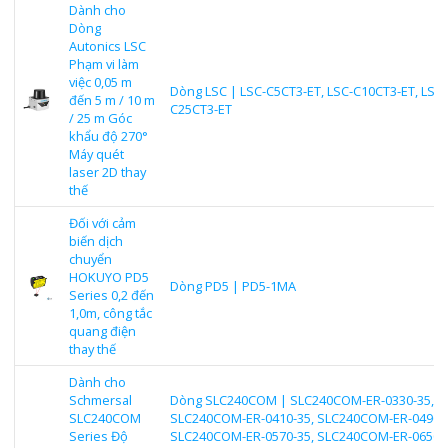
Dành cho
Dòng
Autonics LSC
Phạm vi làm
việc 0,05 m
Dòng LSC | LSC-C5CT3-ET, LSC-C10CT3-ET, LSC-
đến 5 m / 10 m
C25CT3-ET
/ 25 m Góc
khẩu độ 270°
Máy quét
laser 2D thay
thế
Đối với cảm
biến dịch
chuyển
HOKUYO PD5
Dòng PD5 | PD5-1MA
Series 0,2 đến
1,0m, công tắc
quang điện
thay thế
Dành cho
Schmersal
Dòng SLC240COM | SLC240COM-ER-0330-35,
SLC240COM
SLC240COM-ER-0410-35, SLC240COM-ER-0490-3
Series Độ
SLC240COM-ER-0570-35, SLC240COM-ER-0650-3