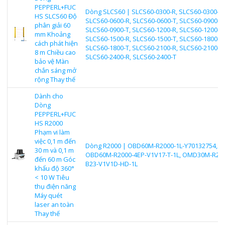
PEPPERL+FUC
Dòng SLCS60 | SLCS60-0300-R, SLCS60-0300-T,
HS SLCS60 Độ
SLCS60-0600-R, SLCS60-0600-T, SLCS60-0900-R,
phân giải 60
SLCS60-0900-T, SLCS60-1200-R, SLCS60-1200-T,
mm Khoảng
SLCS60-1500-R, SLCS60-1500-T, SLCS60-1800-R,
cách phát hiện
SLCS60-1800-T, SLCS60-2100-R, SLCS60-2100-T,
8 m Chiều cao
SLCS60-2400-R, SLCS60-2400-T
bảo vệ Màn
chắn sáng mở
rộng Thay thế
Dành cho
Dòng
PEPPERL+FUC
HS R2000
Phạm vi làm
việc 0,1 m đến
Dòng R2000 | OBD60M-R2000-1L-Y70132754,
30 m và 0,1 m
OBD60M-R2000-4EP-V1V17-T-1L, OMD30M-R200
đến 60 m Góc
B23-V1V1D-HD-1L
khẩu độ 360°
< 10 W Tiêu
thụ điện năng
Máy quét
laser an toàn
Thay thế