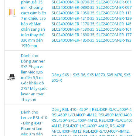
phân giải 35
SLC240COM-ER-0730-35, SLC240COM-ER-0810-3
mm Khoảng
SLC240COM-ER-0890-35, SLC240COM-ER-0970-3
cách cảm biến
SLC240COM-ER-1050-35, SLC240COM-ER-1130-3
7 m Chiều cao
SLC240COM-ER-1210-35, SLC240COM-ER-1290-3
bảo vệ Màn
SLC240COM-ER-1370-35, SLC240COM-ER-1450-3
chắn sáng an
SLC240COM-ER-1530-35, SLC240COM-ER-1610-3
toàn thay thế
SLC240COM-ER-1690-35, SLC240COM-ER-1770-3
330 mm đến
SLC240COM-ER-1850-35, SLC240COM-ER-1930-
1930 mm
Dành cho
Dòng Banner
SX5 Phạm vi
làm việc 0,05
Dòng SX5 | SX5-B6, SX5-ME70, SX5-M70, SX5-M
m đến 5,5 m
SX5-R
Góc khẩu độ
275° Máy quét
laser an toàn
Thay thế
Dòng RSL 410 - 450P | RSL450P-XL/CU400P-4M1
Dành cho
RSL450P-L/CU400P-4M12, RSL450P-M/CU400P-
Leuze RSL 410
RSL450P-S/CU400P-4M12, RSL420P-XL/CU400P
- Dòng 450P
4M12, RSL420P-L/CU400P-4M12, RSL420P-
Phạm vi làm
M/CU400P-4M12, RSL420P-S/CU400P-4M12,
việc 0 m đến