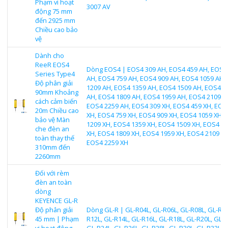
Phạm vi hoạt
3007 AV
động 75 mm
đến 2925 mm
Chiều cao bảo
vệ
Dành cho
ReeR EOS4
Dòng EOS4 | EOS4 309 AH, EOS4 459 AH, EOS4
Series Type4
AH, EOS4 759 AH, EOS4 909 AH, EOS4 1059 AH,
Độ phân giải
1209 AH, EOS4 1359 AH, EOS4 1509 AH, EOS4 1
90mm Khoảng
AH, EOS4 1809 AH, EOS4 1959 AH, EOS4 2109 A
cách cảm biến
EOS4 2259 AH, EOS4 309 XH, EOS4 459 XH, EOS
20m Chiều cao
XH, EOS4 759 XH, EOS4 909 XH, EOS4 1059 XH,
bảo vệ Màn
1209 XH, EOS4 1359 XH, EOS4 1509 XH, EOS4 1
che đèn an
XH, EOS4 1809 XH, EOS4 1959 XH, EOS4 2109 XH
toàn thay thế
EOS4 2259 XH
310mm đến
2260mm
Đối với rèm
đèn an toàn
dòng
KEYENCE GL-R
Độ phân giải
Dòng GL-R | GL-R04L, GL-R06L, GL-R08L, GL-R10
45 mm | Phạm
R12L, GL-R14L, GL-R16L, GL-R18L, GL-R20L, GL-R
vi hoạt động
GL-R24L, GL-R26L, GL-R28L, GL-R30L, GL-R32L