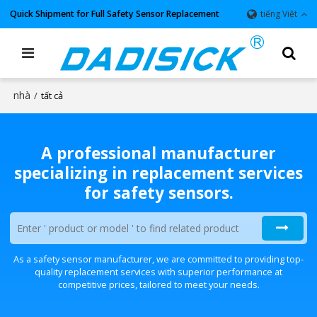
Quick Shipment for Full Safety Sensor Replacement
tiếng Việt
nhà
/
tất cả
A professional manufacturer
specializing in replacement services
for safety sensors.
As a safety sensor manufacturer, we are committed to providing top-
quality replacement services with superior performance at
competitive prices, tailored to meet your needs.