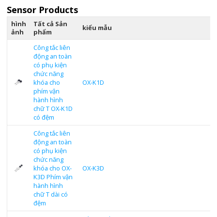
Sensor Products
hình
Tất cả Sản
kiểu mẫu
ảnh
phẩm
Công tắc liên
động an toàn
có phụ kiện
chức năng
khóa cho
OX-K1D
phím vận
hành hình
chữ T OX-K1D
có đệm
Công tắc liên
động an toàn
có phụ kiện
chức năng
khóa cho OX-
OX-K3D
K3D Phím vận
hành hình
chữ T dài có
đệm