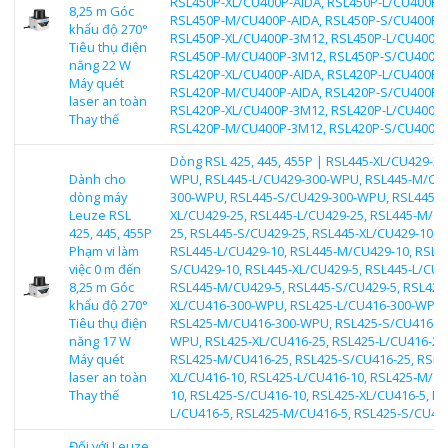
RSL450P-XL/CU400P-AIDA, RSL450P-L/CU400P-A
8,25 m Góc
RSL450P-M/CU400P-AIDA, RSL450P-S/CU400P-A
khẩu độ 270°
RSL450P-XL/CU400P-3M12, RSL450P-L/CU400P-
Tiêu thụ điện
RSL450P-M/CU400P-3M12, RSL450P-S/CU400P-
năng 22 W
RSL420P-XL/CU400P-AIDA, RSL420P-L/CU400P-A
Máy quét
RSL420P-M/CU400P-AIDA, RSL420P-S/CU400P-A
laser an toàn
RSL420P-XL/CU400P-3M12, RSL420P-L/CU400P-
Thay thế
RSL420P-M/CU400P-3M12, RSL420P-S/CU400P
Dòng RSL 425, 445, 455P | RSL445-XL/CU429-30
Dành cho
WPU, RSL445-L/CU429-300-WPU, RSL445-M/CU
dòng máy
300-WPU, RSL445-S/CU429-300-WPU, RSL445-
Leuze RSL
XL/CU429-25, RSL445-L/CU429-25, RSL445-M/C
425, 445, 455P
25, RSL445-S/CU429-25, RSL445-XL/CU429-10,
Phạm vi làm
RSL445-L/CU429-10, RSL445-M/CU429-10, RSL4
việc 0 m đến
S/CU429-10, RSL445-XL/CU429-5, RSL445-L/CU4
8,25 m Góc
RSL445-M/CU429-5, RSL445-S/CU429-5, RSL425
khẩu độ 270°
XL/CU416-300-WPU, RSL425-L/CU416-300-WPU,
Tiêu thụ điện
RSL425-M/CU416-300-WPU, RSL425-S/CU416-3
năng 17 W
WPU, RSL425-XL/CU416-25, RSL425-L/CU416-25
Máy quét
RSL425-M/CU416-25, RSL425-S/CU416-25, RSL4
laser an toàn
XL/CU416-10, RSL425-L/CU416-10, RSL425-M/C
Thay thế
10, RSL425-S/CU416-10, RSL425-XL/CU416-5, RS
L/CU416-5, RSL425-M/CU416-5, RSL425-S/CU41
Đối với Leuze