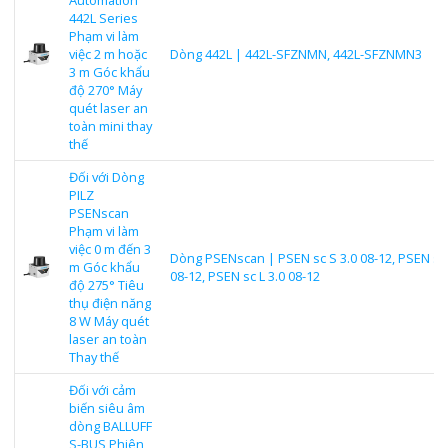
442L Series
Phạm vi làm
việc 2 m hoặc
Dòng 442L | 442L-SFZNMN, 442L-SFZNMN3
3 m Góc khẩu
độ 270° Máy
quét laser an
toàn mini thay
thế
Đối với Dòng
PILZ
PSENscan
Phạm vi làm
việc 0 m đến 3
Dòng PSENscan | PSEN sc S 3.0 08-12, PSEN sc
m Góc khẩu
08-12, PSEN sc L 3.0 08-12
độ 275° Tiêu
thụ điện năng
8 W Máy quét
laser an toàn
Thay thế
Đối với cảm
biến siêu âm
dòng BALLUFF
S-BUS Phiên