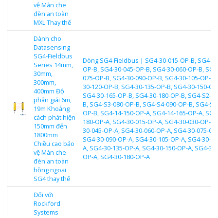
vệ Màn che
đèn an toàn
MXL Thay thế
Dành cho
Datasensing
SG4-Fieldbus
Dòng SG4-Fieldbus | SG4-30-015-OP-B, SG4-30
Series 14mm,
OP-B, SG4-30-045-OP-B, SG4-30-060-OP-B, SG4
30mm,
075-OP-B, SG4-30-090-OP-B, SG4-30-105-OP-B,
300mm,
30-120-OP-B, SG4-30-135-OP-B, SG4-30-150-OP
400mm Độ
SG4-30-165-OP-B, SG4-30-180-OP-B, SG4-S2-0
phân giải 6m,
B, SG4-S3-080-OP-B, SG4-S4-090-OP-B, SG4-S4
19m Khoảng
OP-B, SG4-14-150-OP-A, SG4-14-165-OP-A, SG4
cách phát hiện
180-OP-A, SG4-30-015-OP-A, SG4-30-030-OP-A,
150mm đến
30-045-OP-A, SG4-30-060-OP-A, SG4-30-075-OP
1800mm
SG4-30-090-OP-A, SG4-30-105-OP-A, SG4-30-12
Chiều cao bảo
A, SG4-30-135-OP-A, SG4-30-150-OP-A, SG4-30-
vệ Màn che
OP-A, SG4-30-180-OP-A
đèn an toàn
hồng ngoại
SG4 thay thế
Đối với
Rockford
Systems