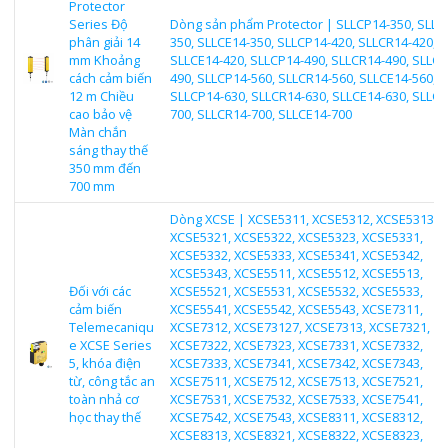
Protector
Series Độ
Dòng sản phẩm Protector | SLLCP14-350, SLLC
phân giải 14
350, SLLCE14-350, SLLCP14-420, SLLCR14-420,
mm Khoảng
SLLCE14-420, SLLCP14-490, SLLCR14-490, SLLCE
cách cảm biến
490, SLLCP14-560, SLLCR14-560, SLLCE14-560,
12 m Chiều
SLLCP14-630, SLLCR14-630, SLLCE14-630, SLLCP
cao bảo vệ
700, SLLCR14-700, SLLCE14-700
Màn chắn
sáng thay thế
350 mm đến
700 mm
Dòng XCSE | XCSE5311, XCSE5312, XCSE5313,
XCSE5321, XCSE5322, XCSE5323, XCSE5331,
XCSE5332, XCSE5333, XCSE5341, XCSE5342,
XCSE5343, XCSE5511, XCSE5512, XCSE5513,
Đối với các
XCSE5521, XCSE5531, XCSE5532, XCSE5533,
cảm biến
XCSE5541, XCSE5542, XCSE5543, XCSE7311,
Telemecaniqu
XCSE7312, XCSE73127, XCSE7313, XCSE7321,
e XCSE Series
XCSE7322, XCSE7323, XCSE7331, XCSE7332,
5, khóa điện
XCSE7333, XCSE7341, XCSE7342, XCSE7343,
từ, công tắc an
XCSE7511, XCSE7512, XCSE7513, XCSE7521,
toàn nhả cơ
XCSE7531, XCSE7532, XCSE7533, XCSE7541,
học thay thế
XCSE7542, XCSE7543, XCSE8311, XCSE8312,
XCSE8313, XCSE8321, XCSE8322, XCSE8323,