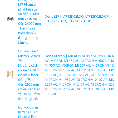
LTF Phạm vi
phát hiện từ
50 đến 12000
Dòng LTF | LTF12KC2LDQ, LTF12KC2LDQP,
mm và từ 50
LTF24KC2LDQ, LTF24KC2LDQP
đến 24000 mm
Thay thế cảm
biến định vị
thời gian bay
tầm xa
Đối với ReeR
Micron Series
Dòng Micron | MICRON MI 157 AC, MICRON MI 
75 mm
AC, MICRON MI 457 AC, MICRON MI 607 AC, MI
Khoảng cách
MI 757 AC, MICRON MI 907 AC, MICRON MI 1057 
chùm tia 18 m
MICRON MI 1207 AC, MICRON MI 1357 AC, MICR
Phạm vi hoạt
1507 AC, MICRON MI 1657 AC, MICRON MI 1807 
động 75 mm
MICRON MI 1957 AC, MICRON MI 2107 AC, MICR
đến 2925 mm
2257 AC, MICRON MI 2407 AC, MICRON MI 2557 
Chiều cao bảo
MICRON MI 2707 AC, MICRON MI 2857 AC, MICR
vệ Đo AC Rèm
3007 AC
đèn thay thế
Đối với dòng
KEYENCE SZ
Phạm vi làm