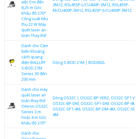
việc 0 m đến
3M12, RSL455P-L/CU400P-3M12, RSL455P-
8,25 m Góc
M/CU400P-3M12, RSL455P-S/CU400P-3M12
khẩu độ 270°
Công suất tiêu
thụ 22 W Máy
quét laser an
toàn Thay thế
Dành cho Cảm
biến khoảng
cách quang
điện BALLUFF
Dòng S-BOD 21M | BOD002L
S-BOD 21M
Series 30 đến
200 mm
Dành cho máy
quét laser an
Dòng OS32C | OS32C-BP VER2, OS32C-SP1 VER
toàn thay thế
OS32C-BP-DM, OS32C-SP1-DM, OS32C-BP-4M,
Omron OS32C
OS32C-SP1-4M, OS32C-BP-DM-4M, OS32C-SP1
Series 3 m
4M
hoặc 4 m Góc
khẩu độ 270°
Dành cho
Dòng Banner